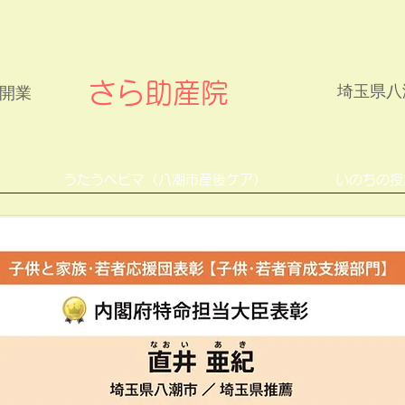
さら助産院
埼玉県八潮
年開業
うたうベビマ（八潮市産後ケア）
いのちの授