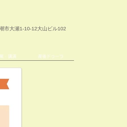
市大瀬1-10-12大山ビル102
業・講演
産後ドゥーラ