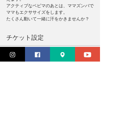
アクティブなベビマのあとは、ママズンバで
ママもエクササイズをします。
たくさん動いて一緒に汗をかきませんか？
チケット設定
完売
チケットの種類
参加チケット
価格
￥3,300
このイベントは完売しました