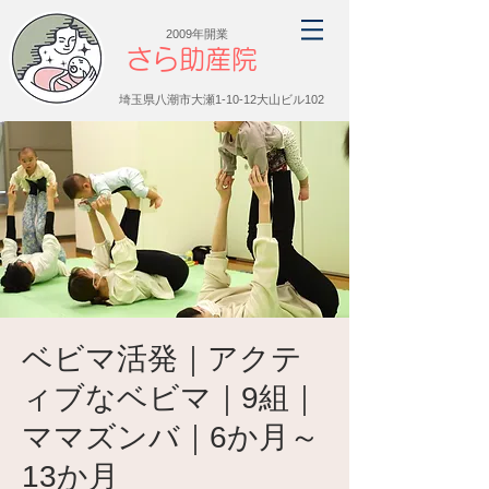
2009年開業
さら助産院
埼玉県八潮市大瀬1-10-12大山ビル102
ベビマ活発｜アクテ
ィブなベビマ｜9組｜
ママズンバ｜6か月～
13か月