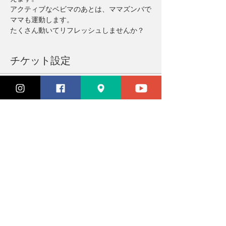
アクティブなベビマのあとは、ママズンバで
ママも運動します。
たくさん動いてリフレッシュしませんか？
チケット設定
完売
チケットの種類
参加チケット
価格
￥3,300
このイベントは完売しました