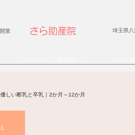
さら助産院
埼玉県八潮
年開業
うたうベビマ（八潮市産後ケア）
いのちの授
優しい断乳と卒乳｜2か月～12か月
る