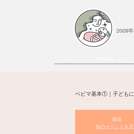
2009
top
授乳相談・だっこ
ベビマ基本①｜子どもに
満席
他のイベントを見