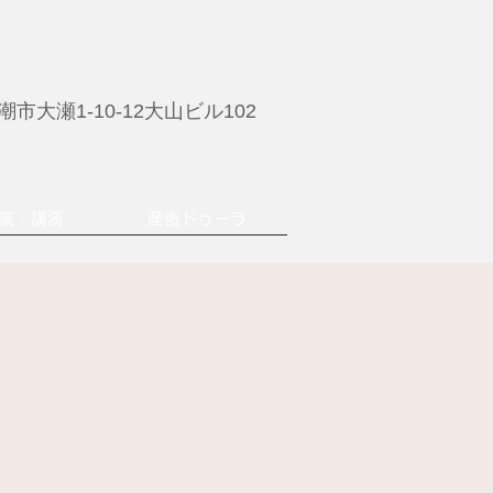
市大瀬1-10-12大山ビル102
業・講演
産後ドゥーラ