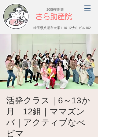
2009年開業
さら助産院
埼玉県八潮市大瀬1-10-12大山ビル102
活発クラス｜6～13か
月｜12組｜ママズン
バ｜アクティブなべ
ビマ