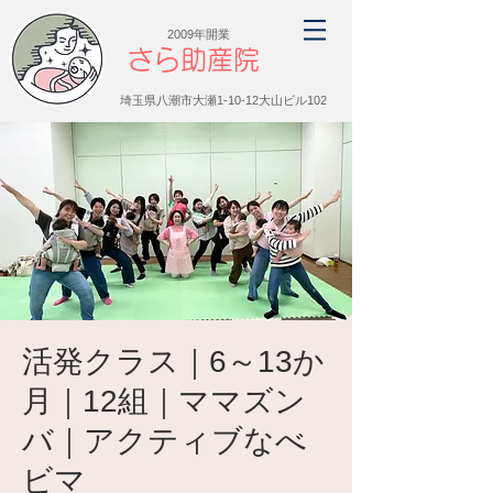
2009年開業
さら助産院
埼玉県八潮市大瀬1-10-12大山ビル102
活発クラス｜6～13か
月｜12組｜ママズン
バ｜アクティブなべ
ビマ