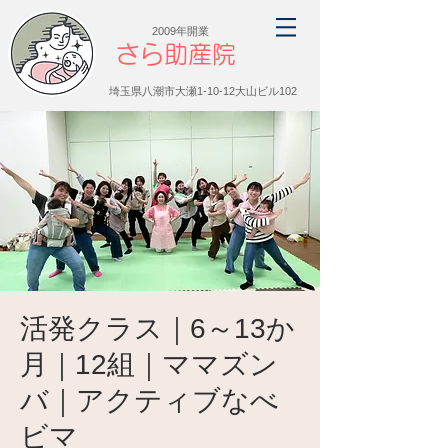
2009年開業
さら助産院
埼玉県八潮市大瀬1-10-12大山ビル102
活発クラス｜6～13か
月｜12組｜ママズン
バ｜アクティブなべ
ビマ