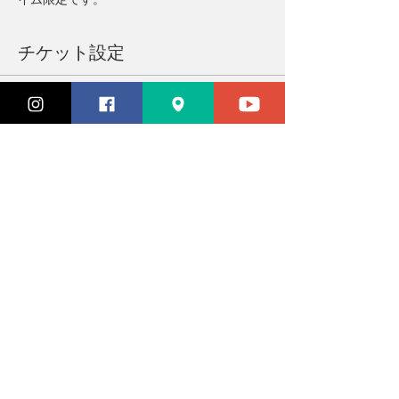
チケット設定
販売終了
チケットの種類
Zoomで参加
価格
￥1,200
消費税込み
祝日など休診日のお知らせは、Instagramストーリーで随時配信中
産後ケア・活発クラス・イベント予約はこちら
月曜・木曜 9:30~17:00