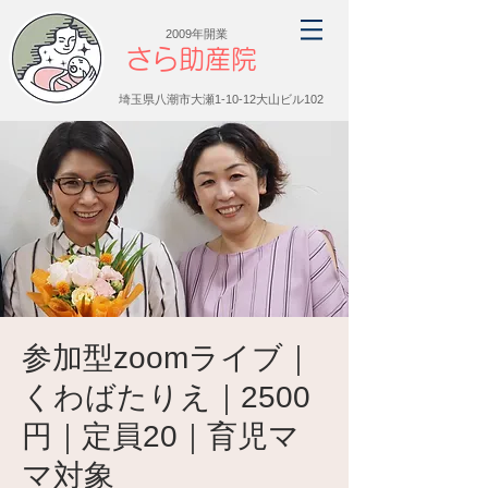
2009年開業
さら助産院
埼玉県八潮市大瀬1-10-12大山ビル102
参加型zoomライブ｜
くわばたりえ｜2500
円｜定員20｜育児マ
マ対象