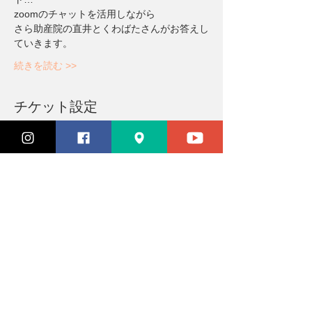
zoomのチャットを活用しながら
さら助産院の直井とくわばたさんがお答えし
ていきます。
続きを読む >>
チケット設定
完売
チケットの種類
オンライン育児ライブ
価格
￥2,500
このイベントは完売しました