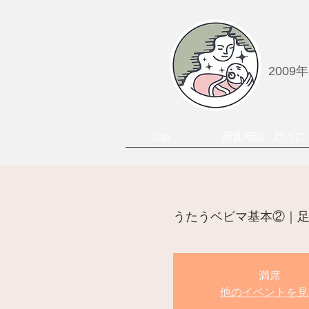
2009
top
授乳相談・だっこ
うたうベビマ基本②｜足
満席
他のイベントを見