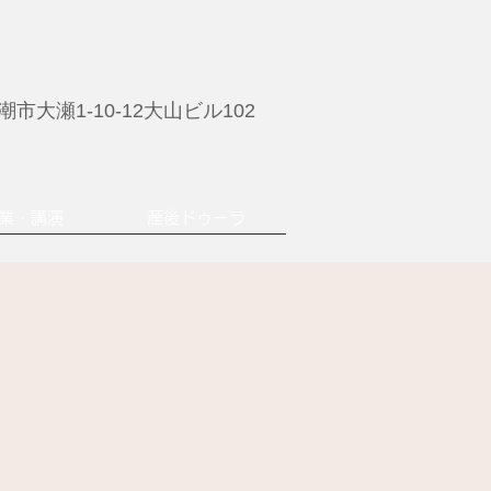
市大瀬1-10-12大山ビル102
業・講演
産後ドゥーラ