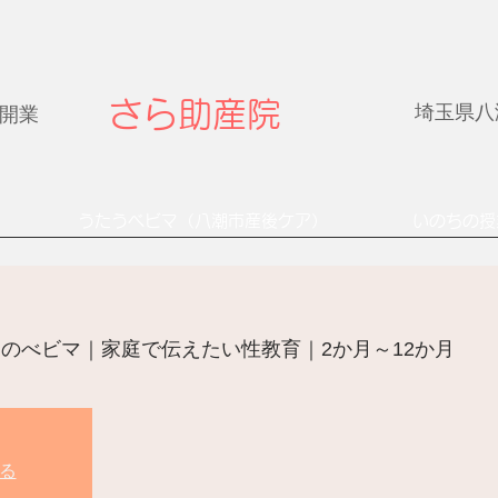
さら助産院
埼玉県八潮
年開業
うたうベビマ（八潮市産後ケア）
いのちの授
のべビマ｜家庭で伝えたい性教育｜2か月～12か月
る