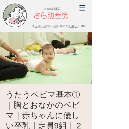
2009年開業
さら助産院
埼玉県八潮市大瀬1-10-12大山ビル102
うたうベビマ基本①
｜胸とおなかのベビ
マ｜赤ちゃんに優し
い卒乳｜定員9組｜２