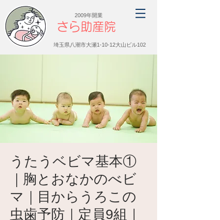
2009年開業
さら助産院
埼玉県八潮市大瀬1-10-12大山ビル102
うたうベビマ基本①
｜胸とおなかのべビ
マ｜目からうろこの
虫歯予防｜定員9組｜