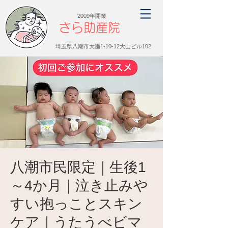
2009年開業
さら助産院
埼玉県八潮市大瀬1-10-12大山ビル102
八潮市民限定｜生後1
～4か月｜泣き止みや
すい抱っことスキン
ケア｜うたうべビマ