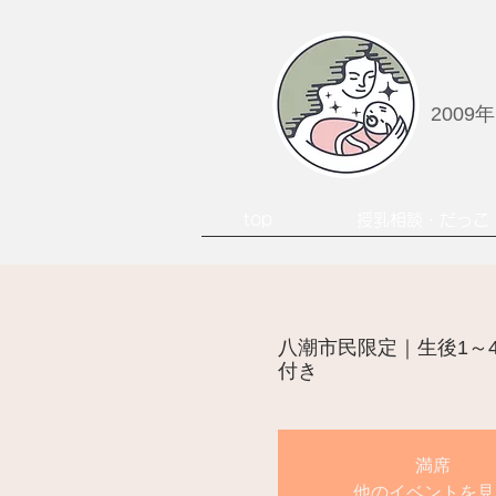
2009
top
授乳相談・だっこ
八潮市民限定｜生後1～
付き
満席
他のイベントを見