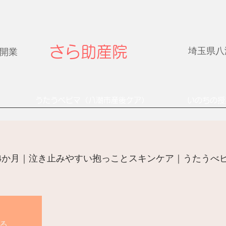
さら助産院
埼玉県八潮
年開業
うたうベビマ（八潮市産後ケア）
いのちの授
4か月｜泣き止みやすい抱っことスキンケア｜うたうべ
る