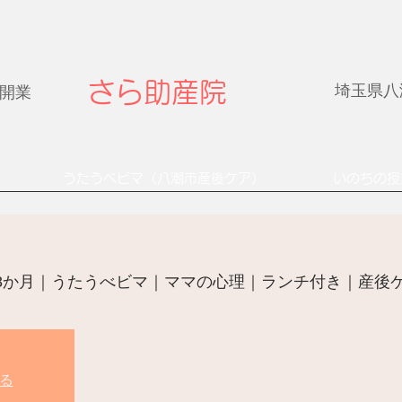
さら助産院
埼玉県八潮
年開業
うたうベビマ（八潮市産後ケア）
いのちの授
8か月｜うたうべビマ｜ママの心理｜ランチ付き｜産後
る