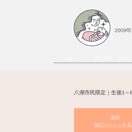
2009
top
授乳相談・だっこ
八潮市民限定｜生後1～
満席
他のイベントを見