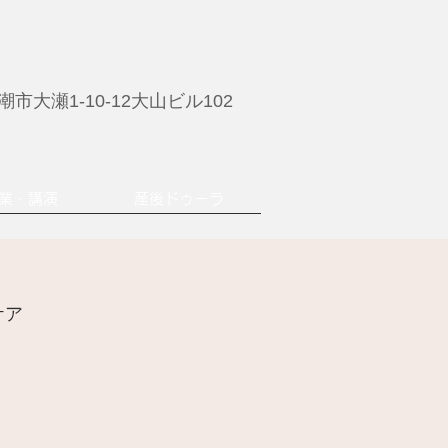
市大瀬1-10-12大山ビル102
業・講演
産後ドゥーラ
ケア