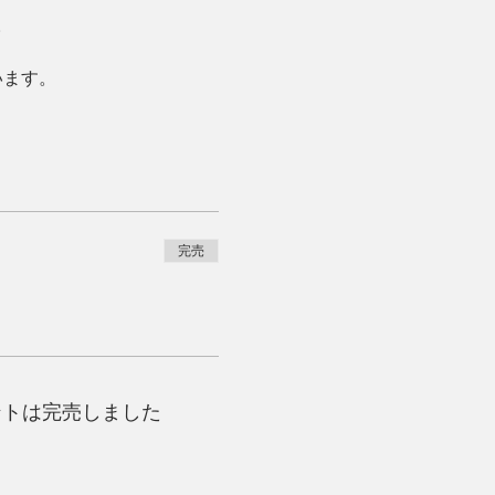
。
います。
完売
ントは完売しました